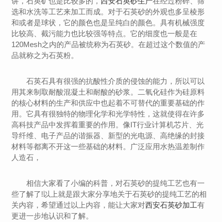
讲，石英矿也是比较多的，
西安石英砂生产
在经过粉碎、筛
选和水洗等工艺来加工而成。对于石英砂的外观也多呈棱形
和或者是球状，它的颜色也是呈纯白的颜色。具有机械强度
比较高、截污能力也比较强等特点。它的细度也一般是在
120Mesh之内的产品被统称为石英砂。在超过这个数值的产
品就称之为石英粉。
石英石具有很强的抗酸性介质的侵蚀的能力，所以可以
用其来制取耐酸混凝土和耐酸的砂浆。二氧化硅作为硅原料
的核心材料的生产和供应中也起着不可替代的重要基础的作
用。它具有很独特的物理化学和光学特性，这就使得在许多
高科技产品中发挥着重要的作用。像IT行业计算机芯片、光
导纤维、电子产品的谐振器、新型的光电源、高绝缘的封接
材料等都离不开这一些基础的材料。广泛应用水热温差制作
人造石，
相信大家看了小编的科普，对石英砂的提纯工艺也有一
些了解了!以上就是跟大家分享地关于石英砂的提纯工艺的相
关内容，希望通过以上内容，能让大家对
西安石英砂加工
有
更进一步地认识和了解。