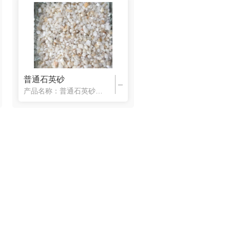
普通石英砂
产品名称：普通石英砂 产品介绍：普通石英砂一般是采用天然石英矿石，经破碎，水洗，烘干，二次筛选而成，SiO2≥90—99% Fe2O3≤0.06—0.02%,耐火度1750℃，外观：部分大颗粒表面有黄皮包囊。 主要用途：冶金，墨碳化硅，玻璃及玻璃制品，搪瓷，铸钢，水过滤，泡花碱，化工，喷吵等行业。 石英砂应