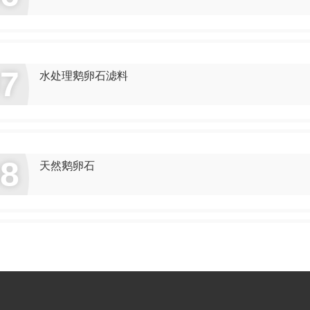
07
水处理鹅卵石滤料
08
天然鹅卵石