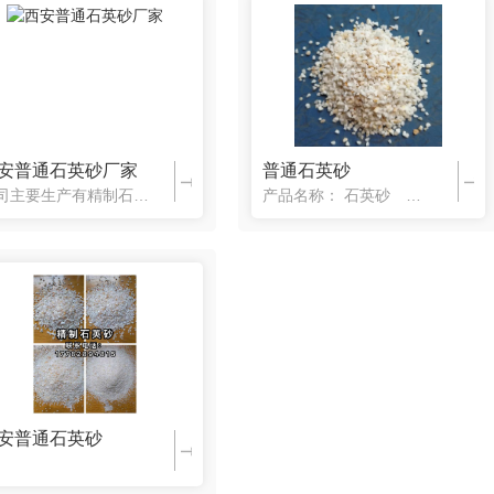
安普通石英砂厂家
普通石英砂
公司主要生产有精制石英砂、普通石英砂、精白石英砂、硅微粉、白云石鹅卵石等，产品规格齐全，颗粒均匀，颜色呈乳白色或无色透明状，常用规格6-8目8-16目16-26目20-40目40-70目70-140目200目325目等，主要用途喷砂处理石英砂、净水处理石英砂、污水处理石英砂、游泳池水处理、环氧地坪漆石英砂、真石漆石
产品名称： 石英砂 产品介绍： 石英砂是进行复杂加工而成。粒度范围：2—2500目，可按用户要求生产，外观白色或结晶状。主要用途： 玻璃，玻璃制品，耐火材料，熔炼石类，精密铸造，砂轮磨材等。精制石英砂是重要的工业矿物原料，广泛用于玻璃、铸造、陶瓷及耐火材料、冶金、建筑、化工、塑料、橡胶、磨料等工业。 应用领
安普通石英砂