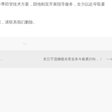
春季田管技术方案，因地制宜开展指导服务，全力以赴夺取夏
，请联系我们删除。
22年汽车出口超300万辆(新数据 新看点)
长江干流梯级水库去冬今春累计向下游补水超100亿立方米