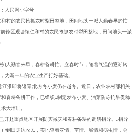
 来源：人民网小字号
村的农民抢抓农时犁田整地，田间地头一派人勤春早的忙
安市前锋区观塘镇仁和村的农民抢抓农时犁田整地，田间地头一派
)
栋)人勤春来早，春耕备耕忙。立春时节，随着气温的逐渐转
开，为新一年的农业生产打好基础。
江淮即将返青;北方冬小麦仍在越冬。近日，农业农村部相关
和春耕备耕工作，已组织..制定发布小麦、油菜防冻抗旱促稳
技术大培训。
已开赴重点地区开展防灾减灾和春耕备耕的调研指导。..指导
入户到田走访农民，实地查看灾情、苗情、墒情和病虫情，会