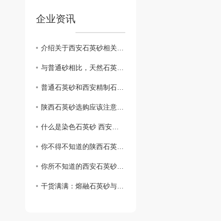
企业资讯
介绍关于西安石英砂相关信息
与普通砂相比，天然石英砂有何不同？陕西石英砂厂家为您在线解答
普通石英砂和西安精制石英砂的区别竟然是这样的！
陕西石英砂选购应该注意哪些方面？石英砂选购过程中的注意要点
什么是染色石英砂 西安染色石英砂应用领域全解析
你不得不知道的陕西石英砂的应用领域，不看后悔哦！
你所不知道的西安石英砂在停车场水泥地面的起砂处理中的应用，速来一览！
干货满满：熔融石英砂与西安普通石英砂的区别