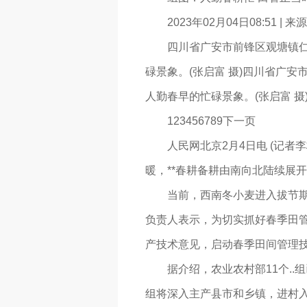
2023年02月04日08:51 |
四川省广安市前锋区观塘镇仁和
碌景象。(张启富 摄)四川省广
人勤春早的忙碌景象。(张启富 摄
123456789下一页
人民网北京2月4日电 (记者李
暖，**春耕备耕由南向北陆续展
当前，西南冬小麦进入拔节期;
负责人表示，为切实抓好春季田管
产技术意见，启动春季田间管理
据介绍，农业农村部11个..组
组将深入主产县市和乡镇，进村